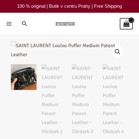
Loulou
Přeskočit
100 % original | Butik v centru Prahy | Free Shipping
Puffer
na
Medium
obsah
Hledat
Patent
Leather
množství