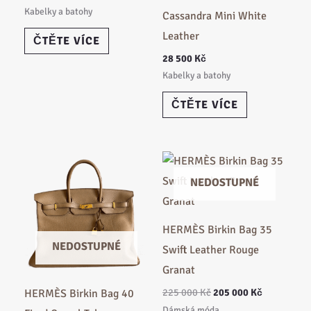
Kabelky a batohy
Cassandra Mini White
Leather
ČTĚTE VÍCE
28 500
Kč
Kabelky a batohy
ČTĚTE VÍCE
Původní
Aktuální
cena
cena
NEDOSTUPNÉ
byla:
je:
225
205
000 Kč.
000 Kč.
HERMÈS Birkin Bag 35
NEDOSTUPNÉ
Swift Leather Rouge
Granat
225 000
Kč
205 000
Kč
HERMÈS Birkin Bag 40
Dámská móda