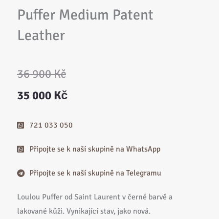
Puffer Medium Patent
Leather
Původní
Aktuální
36 900
Kč
cena
cena
35 000
Kč
byla:
je:
721 033 050
36
35
Připojte se k naší skupině na WhatsApp
900 Kč.
000 Kč.
Připojte se k naší skupině na Telegramu
Loulou Puffer od Saint Laurent v černé barvě a
lakované kůži. Vynikající stav, jako nová.