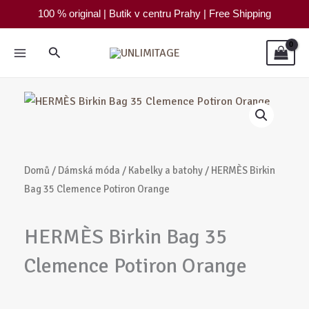
Přeskočit
100 % original | Butik v centru Prahy | Free Shipping
na
obsah
Hledat
Domů
/
Dámská móda
/
Kabelky a batohy
/ HERMÈS Birkin
Bag 35 Clemence Potiron Orange
HERMÈS Birkin Bag 35
Clemence Potiron Orange