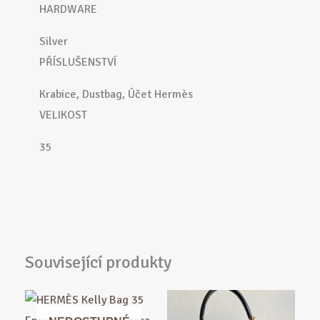
HARDWARE
Silver
PŘÍSLUŠENSTVÍ
Krabice, Dustbag, Účet Hermès
VELIKOST
35
Související produkty
Původní
Aktuální
cena
cena