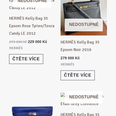
byla:
je:
NEDOSTUPNÉ
239
229
000 Kč.
000 Kč.
HERMÈS Kelly Bag 35
NEDOSTUPNÉ
Epsom Rose Tyrien/Tosca
Candy LE 2012
239 000
Kč
229 000
Kč
HERMÈS Kelly Bag 35
HERMÈS
Epsom Noir 2016
279 000
Kč
ČTĚTE VÍCE
HERMÈS
ČTĚTE VÍCE
NEDOSTUPNÉ
HERMÈS Kelly Bag 35