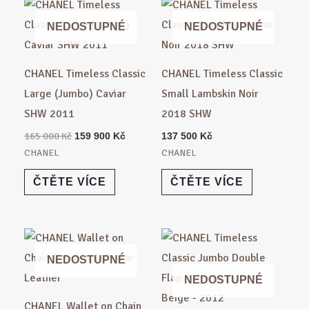
Původní
Aktuální
cena
cena
byla:
je:
NEDOSTUPNÉ
NEDOSTUPNÉ
165
159
000 Kč.
900 Kč.
CHANEL Timeless Classic
CHANEL Timeless Classic
Large (Jumbo) Caviar
Small Lambskin Noir
SHW 2011
2018 SHW
165 000
Kč
159 900
Kč
137 500
Kč
CHANEL
CHANEL
ČTĚTE VÍCE
ČTĚTE VÍCE
Původní
Aktuální
cena
cena
byla:
je:
NEDOSTUPNÉ
119
105
NEDOSTUPNÉ
000 Kč.
000 Kč.
CHANEL Wallet on Chain