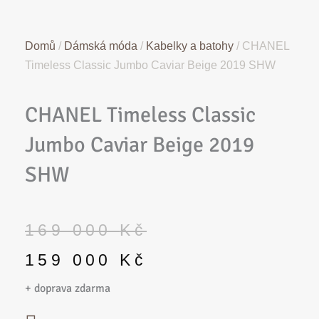
Domů
/
Dámská móda
/
Kabelky a batohy
/ CHANEL
Timeless Classic Jumbo Caviar Beige 2019 SHW
CHANEL Timeless Classic
Jumbo Caviar Beige 2019
SHW
Původní
Aktuální
169 000
Kč
cena
cena
159 000
Kč
byla:
je: