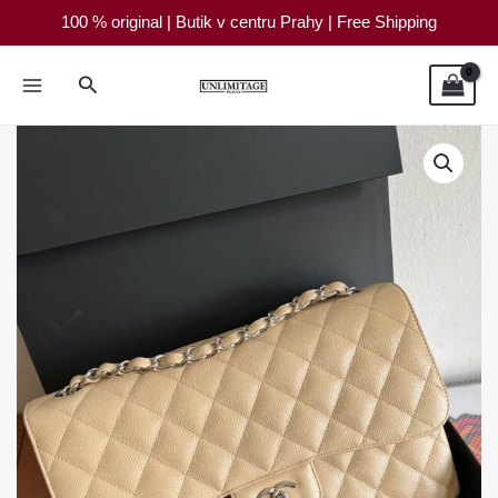
Přeskočit
100 % original | Butik v centru Prahy | Free Shipping
na
obsah
Hledat