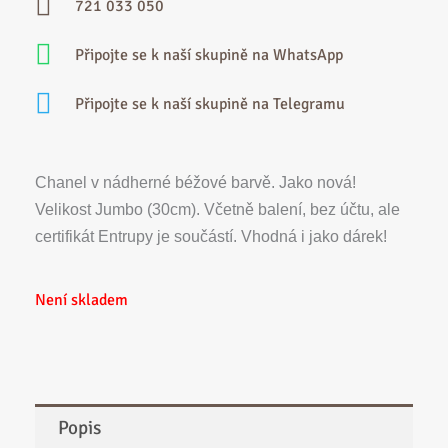
169
159
721 033 050
000 Kč.
000 Kč.
Připojte se k naší skupině na WhatsApp
Připojte se k naší skupině na Telegramu
Chanel v nádherné béžové barvě. Jako nová!
Velikost Jumbo (30cm). Včetně balení, bez účtu, ale
certifikát Entrupy je součástí. Vhodná i jako dárek!
Není skladem
Popis