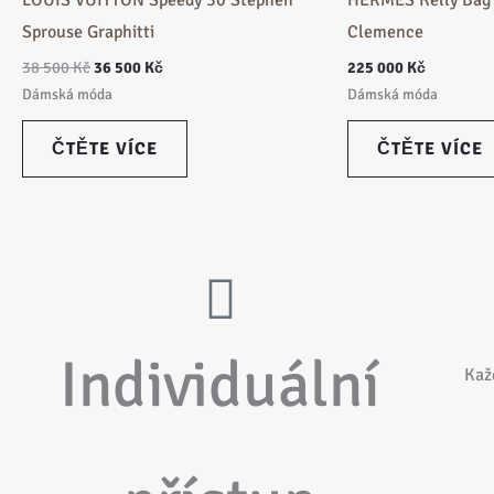
LOUIS VUITTON Speedy 30 Stephen
HERMÈS Kelly Bag 
Sprouse Graphitti
Clemence
38 500
Kč
36 500
Kč
225 000
Kč
Dámská móda
Dámská móda
ČTĚTE VÍCE
ČTĚTE VÍCE
Individuální
Kaž