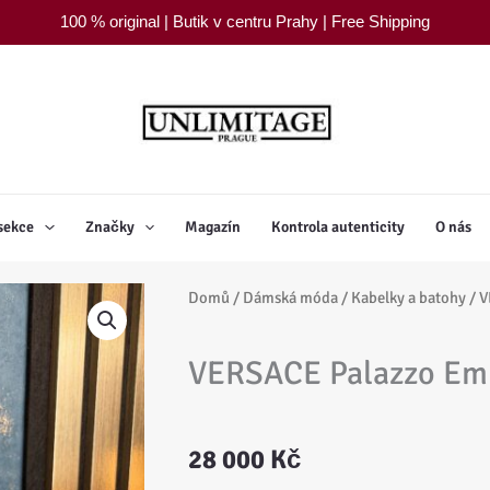
100 % original | Butik v centru Prahy | Free Shipping
sekce
Značky
Magazín
Kontrola autenticity
O nás
Domů
/
Dámská móda
/
Kabelky a batohy
/ V
VERSACE Palazzo Em
28 000
Kč