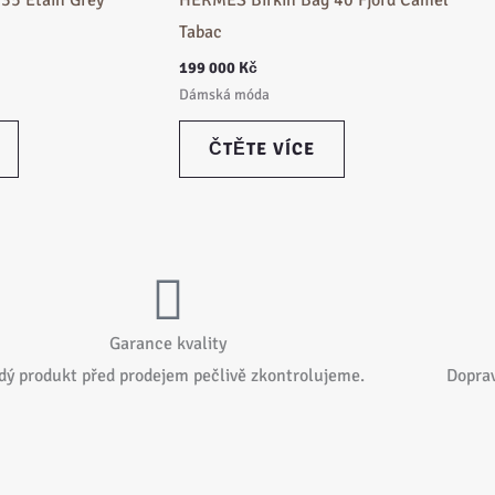
35 Etain Grey
HERMÈS Birkin Bag 40 Fjord Camel
Tabac
199 000
Kč
Dámská móda
ČTĚTE VÍCE
Garance kvality
dý produkt před prodejem pečlivě zkontrolujeme.
Dopra