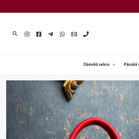
Přeskočit
na
obsah
Hledat
Dámská sekce
Pánská 