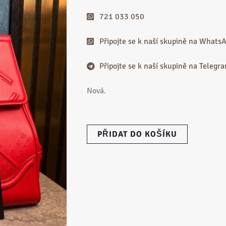
721 033 050
Připojte se k naší skupině na Whats
Připojte se k naší skupině na Telegr
Nová.
VERSACE
PŘIDAT DO KOŠÍKU
Palazzo
Empire
Bag
množství