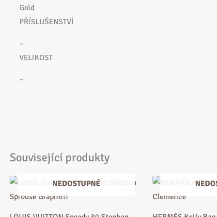
Gold
PŘÍSLUŠENSTVÍ
–
VELIKOST
–
Související produkty
Původní
Aktuální
NEDOSTUPNÉ
NEDO
cena
cena
byla:
je:
38
36
500 Kč.
500 Kč.