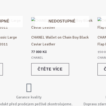
Aktuální
UPNÉ
NEDOSTUPNÉ
cena
je:
159
900 Kč.
ssic Large
CHANEL Wallet on Chain Boy Black
CHAN
 2011
Caviar Leather
Flap
150 
77 000
Kč
CHANEL
CHAN
ČTĚTE VÍCE
Garance kvality
odukt před prodejem pečlivě zkontrolujeme.
Dopravu zdar