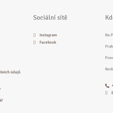
Sociální sítě
Kd
Instagram
Na P
Facebook
Prah
Pond
Nedě
bních údajů
y
ář