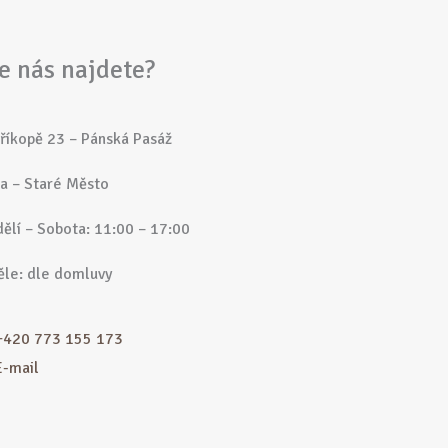
e nás najdete?
říkopě 23 – Pánská Pasáž
a – Staré Město
ělí – Sobota: 11:00 – 17:00
le: dle domluvy
+420 773 155 173
E-mail