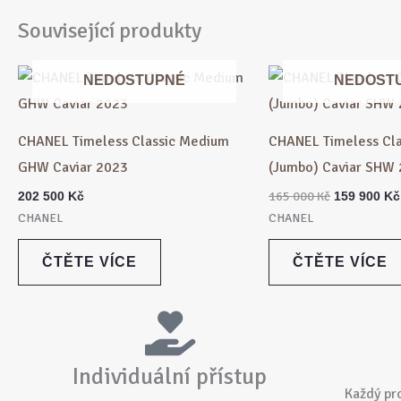
Související produkty
Původní
NEDOSTUPNÉ
NEDOST
cena
byla:
165
000 Kč.
CHANEL Timeless Classic Medium
CHANEL Timeless Cla
GHW Caviar 2023
(Jumbo) Caviar SHW
165 000
Kč
202 500
Kč
159 900
Kč
CHANEL
CHANEL
ČTĚTE VÍCE
ČTĚTE VÍCE
Individuální přístup
Každý pr