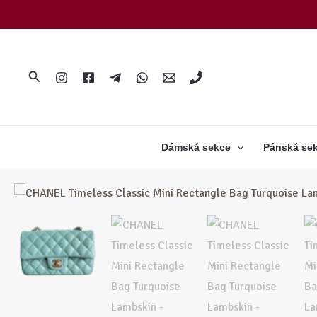
Přeskočit
na
obsah
Hledat
Dámská sekce
Pánská se