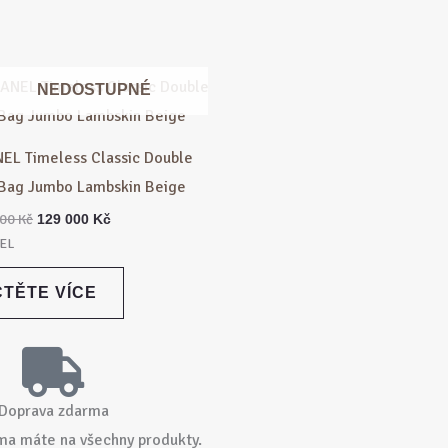
Původní
Aktuální
NEDOSTUPNÉ
cena
cena
byla:
je:
150
129
000 Kč.
000 Kč.
EL Timeless Classic Double
 Bag Jumbo Lambskin Beige
000
Kč
129 000
Kč
EL
ČTĚTE VÍCE
Doprava zdarma
ma máte na všechny produkty.