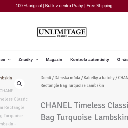
100 % original | Butik v centru Prahy | Free Shipping
kce
Značky
Magazín
Kontrola autenticity
O ná
Domů
/
Dámská móda
/
Kabelky a batohy
/ CHAN
Rectangle Bag Turquoise Lambskin
CHANEL Timeless Classi
Bag Turquoise Lambski