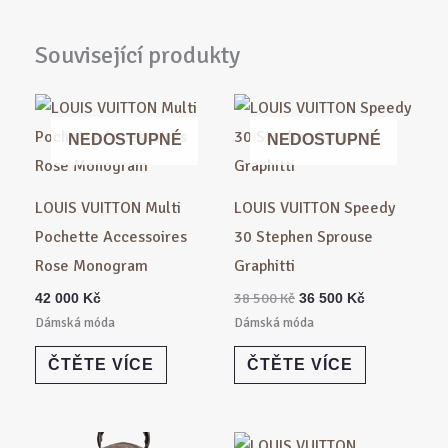
Související produkty
Původní
Aktuální
cena
cena
byla:
je:
NEDOSTUPNÉ
NEDOSTUPNÉ
38
36
500 Kč.
500 Kč.
LOUIS VUITTON Multi
LOUIS VUITTON Speedy
Pochette Accessoires
30 Stephen Sprouse
Rose Monogram
Graphitti
38 500
Kč
42 000
Kč
36 500
Kč
Dámská móda
Dámská móda
ČTĚTE VÍCE
ČTĚTE VÍCE