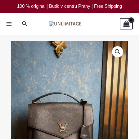
Přeskočit
100 % original | Butik v centru Prahy | Free Shipping
na
obsah
Hledat