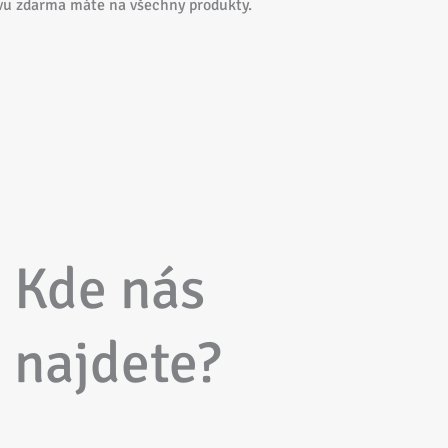
vu zdarma máte na všechny produkty.
Kde nás
najdete?