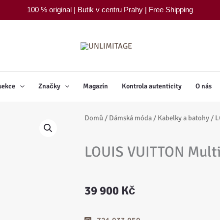
100 % original | Butik v centru Prahy | Free Shipping
sekce
Značky
Magazín
Kontrola autenticity
O nás
Domů
/
Dámská móda
/
Kabelky a batohy
/ L
LOUIS VUITTON Multi
39 900
Kč