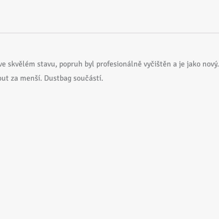
e skvělém stavu, popruh byl profesionálně vyčištěn a je jako nový.
out za menší. Dustbag součástí.