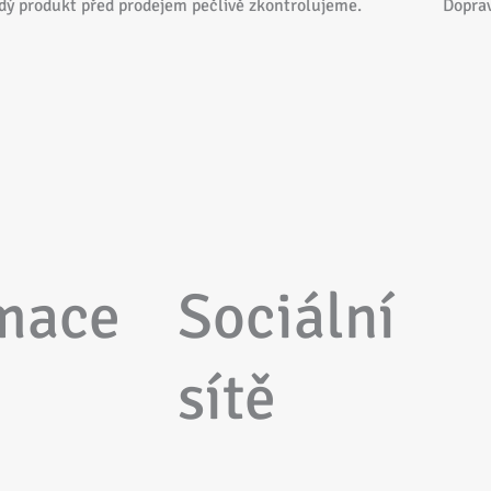
dý produkt před prodejem pečlivě zkontrolujeme.
Dopra
mace
Sociální
sítě