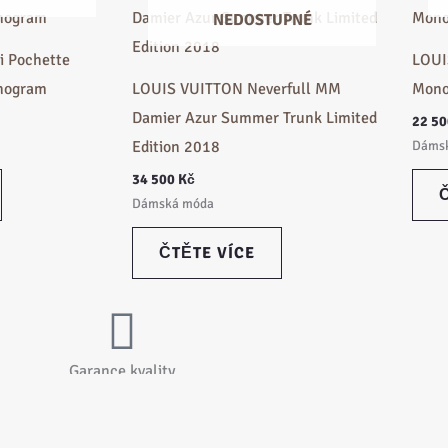
NEDOSTUPNÉ
 Pochette
LOUI
onogram
LOUIS VUITTON Neverfull MM
Mon
Damier Azur Summer Trunk Limited
22 5
Edition 2018
Dáms
34 500
Kč
Dámská móda
ČTĚTE VÍCE
Garance kvality
rodukt před prodejem pečlivě zkontrolujeme.
Dopravu zdar