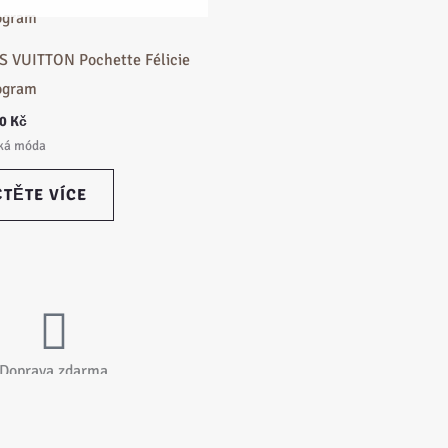
S VUITTON Pochette Félicie
ogram
00
Kč
ká móda
ČTĚTE VÍCE
Doprava zdarma
ma máte na všechny produkty.