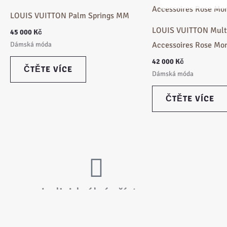
LOUIS VUITTON Palm Springs MM
LOUIS VUITTON Multi
45 000
Kč
Accessoires Rose M
Dámská móda
42 000
Kč
ČTĚTE VÍCE
Dámská móda
ČTĚTE VÍCE
Individuální přístup
Každý p
Každý zákazník si zaslouží individuální přístup.