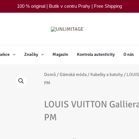
100 % original | Butik v centru Prahy | Free Shipping
sekce
Značky
Magazín
Kontrola autenticity
O nás
Domů
/
Dámská móda
/
Kabelky a batohy
/ LOUIS
PM
LOUIS VUITTON Gallie
PM