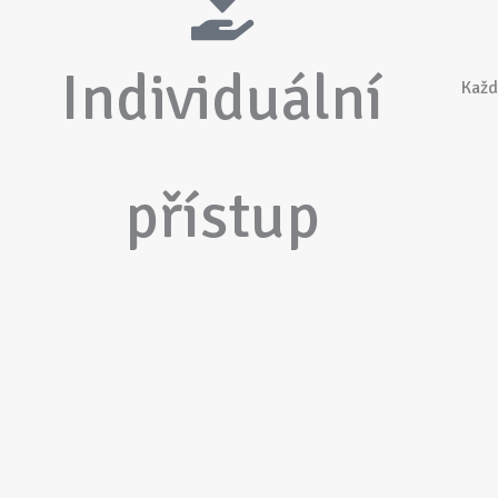
Individuální
Každ
přístup
Každý zákazník si zaslouží individuální přístup.
Info