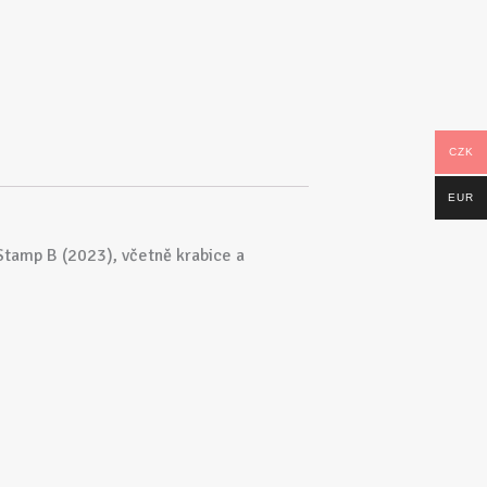
CZK
EUR
Stamp B (2023), včetně krabice a