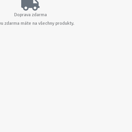
Doprava zdarma
vu zdarma máte na všechny produkty.
Kde nás
najdete?