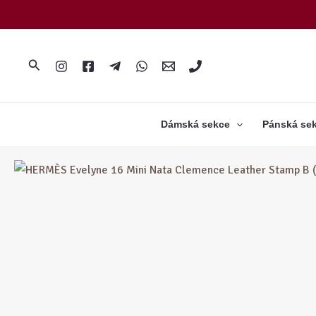
Přeskočit
na
obsah
Hledat
Dámská sekce
Pánská se