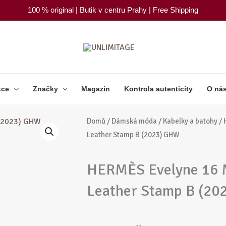
100 % original | Butik v centru Prahy | Free Shipping
kce
Značky
Magazín
Kontrola autenticity
O ná
Domů
/
Dámská móda
/
Kabelky a batohy
/ 
Leather Stamp B (2023) GHW
HERMÈS Evelyne 16 
Leather Stamp B (2