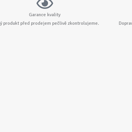
Garance kvality
ý produkt před prodejem pečlivě zkontrolujeme.
Dopra
rmace
Sociální
sítě