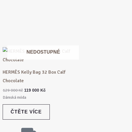
Původní
Aktuální
NEDOSTUPNÉ
cena
cena
byla:
je:
129
119
000 Kč.
000 Kč.
HERMÈS Kelly Bag 32 Box Calf
Chocolate
129 000
Kč
119 000
Kč
Dámská móda
ČTĚTE VÍCE