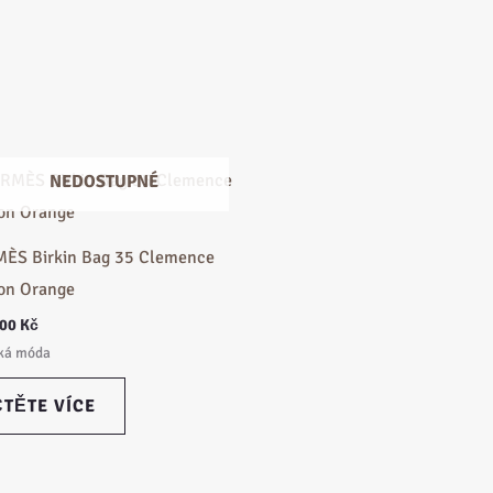
NEDOSTUPNÉ
ÈS Birkin Bag 35 Clemence
ron Orange
000
Kč
ká móda
ČTĚTE VÍCE