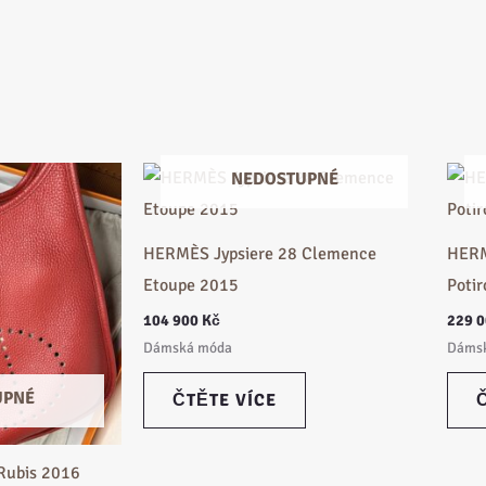
NEDOSTUPNÉ
HERMÈS Jypsiere 28 Clemence
HERM
Etoupe 2015
Poti
104 900
Kč
229 
Dámská móda
Dáms
UPNÉ
ČTĚTE VÍCE
Rubis 2016