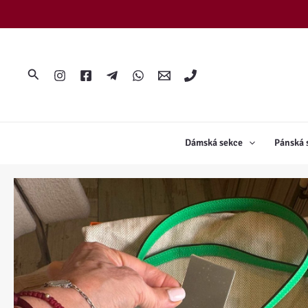
Přeskočit
na
obsah
Hledat
Dámská sekce
Pánská 