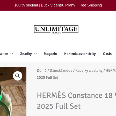
100 % original | Butik v centru Prahy | Free Shipping
sekce
Značky
Magazín
Kontrola autenticity
O nás
Domů
/
Dámská móda
/
Kabelky a batohy
/ HERMÈ
2025 Full Set
HERMÈS Constance 18 
2025 Full Set