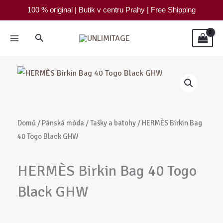
Přeskočit
100 % original | Butik v centru Prahy | Free Shipping
na
obsah
Hledat
Domů
/
Pánská móda
/
Tašky a batohy
/ HERMÈS Birkin Bag
40 Togo Black GHW
HERMÈS Birkin Bag 40 Togo
Black GHW