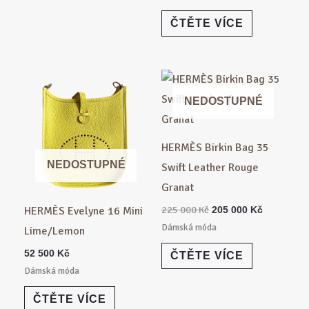
ČTĚTE VÍCE
Původní
Aktuální
cena
cena
byla:
je:
NEDOSTUPNÉ
225
205
000 Kč.
000 Kč.
HERMÈS Birkin Bag 35
NEDOSTUPNÉ
Swift Leather Rouge
Granat
225 000
Kč
HERMÈS Evelyne 16 Mini
205 000
Kč
Dámská móda
Lime/Lemon
52 500
Kč
ČTĚTE VÍCE
Dámská móda
ČTĚTE VÍCE