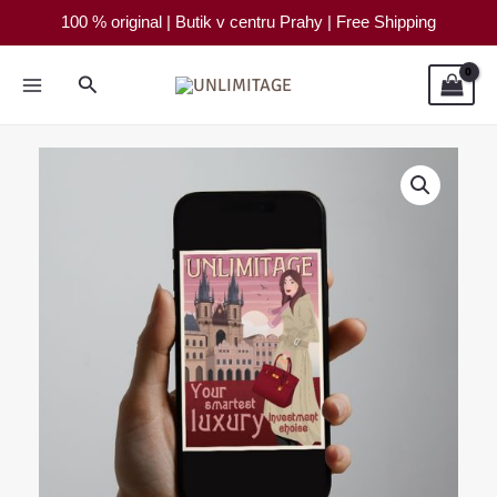
-
Přeskočit
100 % original | Butik v centru Prahy | Free Shipping
fotografie
na
množství
obsah
Hledat