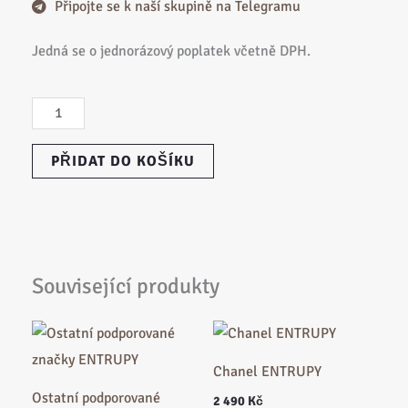
Připojte se k naší skupině na Telegramu
Jedná se o jednorázový poplatek včetně DPH.
Určení
pravosti
PŘIDAT DO KOŠÍKU
-
fotografie
množství
Související produkty
Chanel ENTRUPY
Ostatní podporované
2 490
Kč