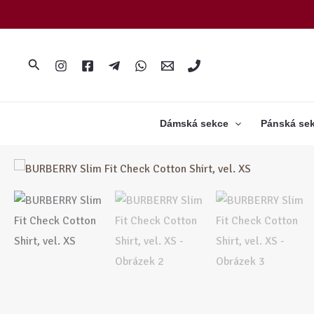
Přeskočit
na
obsah
Hledat
Dámská sekce
Pánská se