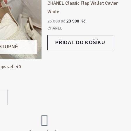
000 Kč.
900 Kč.
CHANEL Classic Flap Wallet Caviar
White
25 000
Kč
23 900
Kč
CHANEL
PŘIDAT DO KOŠÍKU
STUPNÉ
ps vel. 40