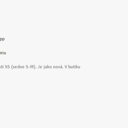
App
ramu
ti XS (sedne S-M). Je jako nová. V butiku