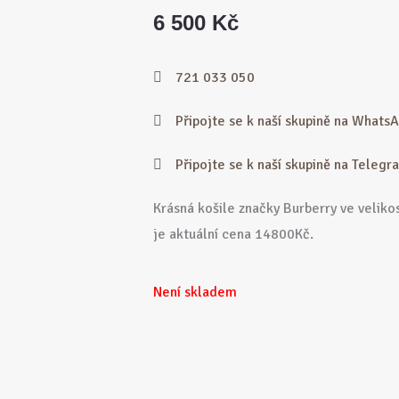
cena
cena
6 500
Kč
byla:
je:
721 033 050
7
6
Připojte se k naší skupině na Whats
500 Kč.
500 Kč.
Připojte se k naší skupině na Teleg
Krásná košile značky Burberry ve velikos
je aktuální cena 14800Kč.
Není skladem