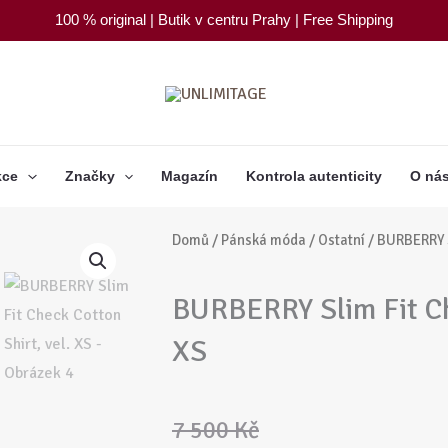
100 % original | Butik v centru Prahy | Free Shipping
kce
Značky
Magazín
Kontrola autenticity
O ná
Domů
/
Pánská móda
/
Ostatní
/ BURBERRY S
BURBERRY Slim Fit Ch
XS
Původní
Aktuální
7 500
Kč