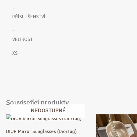
–
PŘÍSLUŠENSTVÍ
–
VELIKOST
XS
Související produkty
NEDOSTUPNÉ
Původní
Aktuální
cena
cena
byla:
je:
DIOR Mirror Sunglasses (DiorTag)
4
4