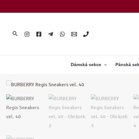
Přeskočit
na
obsah
Hledat
Dámská sekce
Pánská se