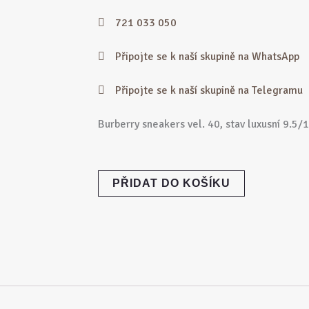
721 033 050
Připojte se k naší skupině na WhatsApp
Připojte se k naší skupině na Telegramu
Burberry sneakers vel. 40, stav luxusní 9.5/1
BURBERRY
PŘIDAT DO KOŠÍKU
Regis
Sneakers
vel.
40
množství