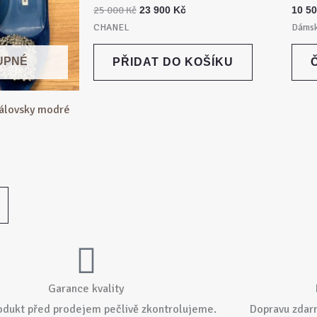
25 000
Kč
23 900
Kč
10 5
CHANEL
Dáms
UPNÉ
PŘIDAT DO KOŠÍKU
álovsky modré
Garance kvality
odukt před prodejem pečlivě zkontrolujeme.
Dopravu zdar