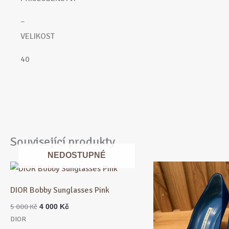
–
VELIKOST
40
Související produkty
NEDOSTUPNÉ
Původní
Aktuální
cena
cena
byla:
je:
DIOR Bobby Sunglasses Pink
5
4
000 Kč.
000 Kč.
5 000
Kč
4 000
Kč
DIOR