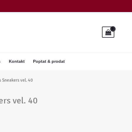
Sneakers
vel.
40
množství
s
Kontakt
Poptat & prodat
 Sneakers vel. 40
rs vel. 40