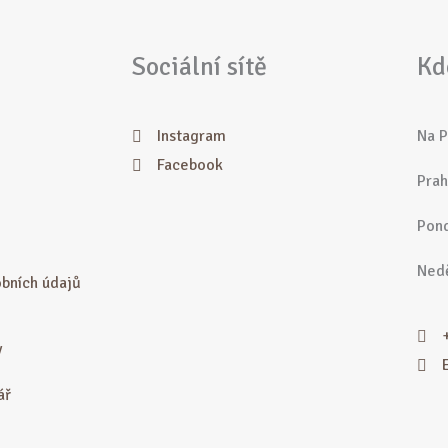
Sociální sítě
Kd
Instagram
Na P
Facebook
Prah
Pond
Nedě
bních údajů
y
ář