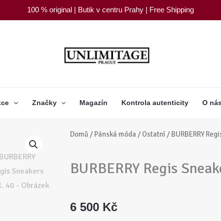
100 % original | Butik v centru Prahy | Free Shipping
kce
Značky
Magazín
Kontrola autenticity
O ná
Domů
/
Pánská móda
/
Ostatní
/ BURBERRY Regis
BURBERRY Regis Sneake
6 500
Kč