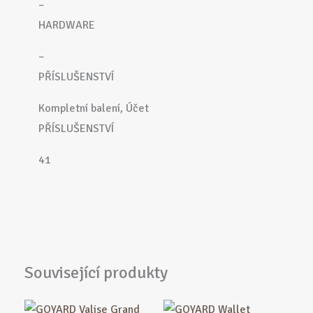
–
HARDWARE
–
PŘÍSLUŠENSTVÍ
Kompletní balení, Účet
PŘÍSLUŠENSTVÍ
41
Související produkty
Původní
Aktuální
Původní
Aktuální