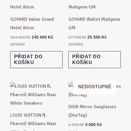
cena
cena
cena
cena
byla:
je:
byla:
je:
149
145
27
25
000 Kč.
000 Kč.
500 Kč.
500 Kč.
GOYARD Valise Grand
GOYARD Wallet Matignon
Hotel 80cm
GM
149 000
Kč
27 500
Kč
145 000
Kč
25 500
Kč
GOYARD
GOYARD
PŘIDAT DO
PŘIDAT DO
KOŠÍKU
KOŠÍKU
Původní
Aktuální
Původní
Aktuální
NEDOSTUPNÉ
cena
cena
cena
cena
byla:
je:
byla:
je:
40
34
4
4
000 Kč.
000 Kč.
500 Kč.
000 Kč.
DIOR Mirror Sunglasses
LOUIS VUITTON ft.
(DiorTag)
Pharrell Williams Maxi
4 500
Kč
4 000
Kč