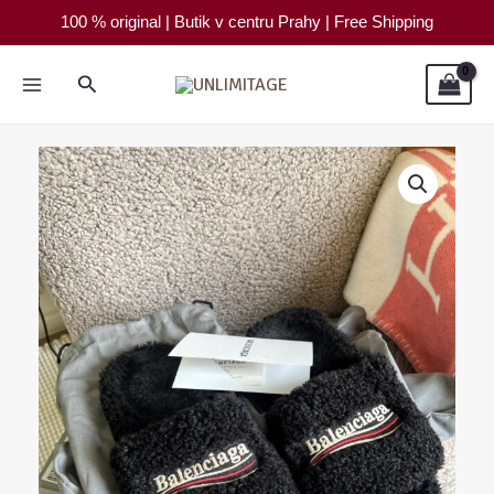
Přeskočit
100 % original | Butik v centru Prahy | Free Shipping
na
obsah
Hledat