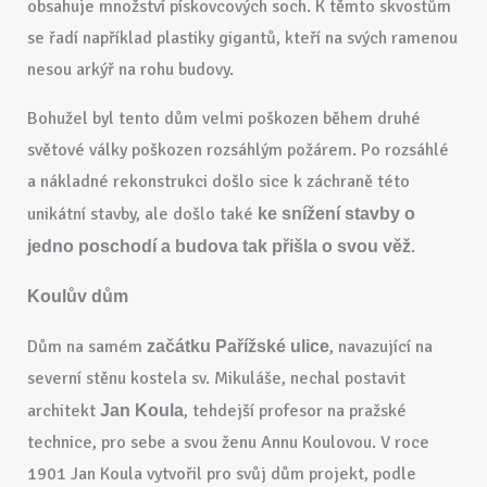
obsahuje množství pískovcových soch. K těmto skvostům
se řadí například plastiky gigantů, kteří na svých ramenou
nesou arkýř na rohu budovy.
Bohužel byl tento dům velmi poškozen během druhé
světové války poškozen rozsáhlým požárem. Po rozsáhlé
a nákladné rekonstrukci došlo sice k záchraně této
unikátní stavby, ale došlo také
ke snížení stavby o
.
jedno poschodí a budova tak přišla o svou věž
Koulův dům
Dům na samém
, navazující na
začátku Pařížské ulice
severní stěnu kostela sv. Mikuláše, nechal postavit
architekt
, tehdejší profesor na pražské
Jan Koula
technice, pro sebe a svou ženu Annu Koulovou. V roce
1901 Jan Koula vytvořil pro svůj dům projekt, podle