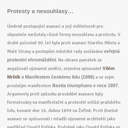
Protesty a nesouhlasy…
Úměrně postupující asanaci a její viditelnosti pro
obyvatele narůstaly různé formy nesouhlasu a protestu. V
druhé polovině 90. let byla proti asanaci Starého Města a
Malé Strany a postupům městské rady svolávána
veřejná
. Na obranu památek se
protestní shromáždění
angažovali významní umělci, zejména spisovatel
Vilém
a se svým
Mrštík
s Manifestem českému lidu (1896)
proslulým manifestem
.
Bestia triumphans v roce 1897
Argumenty proti způsobu provádění asanace byly
formulovány na manifestační a protestní schůzi pražského
lidu, konané dne 16. dubna 1899 na Žofíně. Proti živelné
asanaci se vyslovovali i mladší významní architekti jako
například Osvald Polívka. Podobně jako Osvald Polívka se