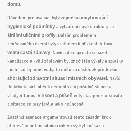
.
domů
Důvodem pro asanaci byly zejména
nevyhovující
a vytvoření nové struktury se
hygienické podmínky
. Dalším problémem
širšími uličními profily
zmiňovaného území byly vzhledem k blízkosti Vltavy
. Navíc zde naprosto scházela
velmi časté záplavy
kanalizace a kvůli záplavám byl znečištěn výkaly a splašky
místní zdroj pitné vody. To mělo za následek především
. Navíc
zhoršující zdravotní situaci místních obyvatel
do křivolakých uliček nemohlo ani pořádně slunce a
všudypřítomná
celý stav jen zhoršovala
vlhkost a plíseň
a situace se brzy jevila jako neúnosná.
Zastánci asanace argumentovali tento zásadní krok
především potenciálním rizikem výskytu nákaz a