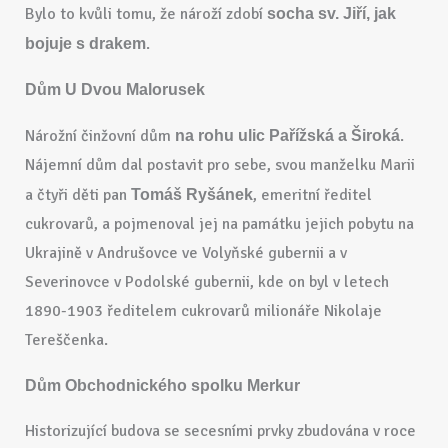
Bylo to kvůli tomu, že nároží zdobí
socha sv. Jiří, jak
.
bojuje s drakem
Dům U Dvou Malorusek
Nárožní činžovní dům
.
na rohu ulic Pařížská a Široká
Nájemní dům dal postavit pro sebe, svou manželku Marii
a čtyři děti pan
, emeritní ředitel
Tomáš Ryšánek
cukrovarů, a pojmenoval jej na památku jejich pobytu na
Ukrajině v Andrušovce ve Volyňské gubernii a v
Severinovce v Podolské gubernii, kde on byl v letech
1890-1903 ředitelem cukrovarů milionáře Nikolaje
Tereščenka.
Dům Obchodnického spolku Merkur
Historizující budova se secesními prvky zbudována v roce