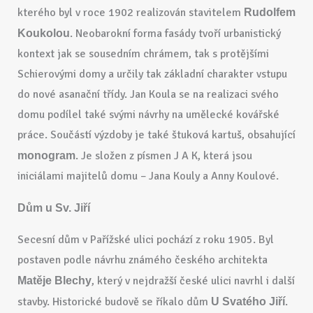
kterého byl v roce 1902 realizován stavitelem
Rudolfem
. Neobarokní forma fasády tvoří urbanistický
Koukolou
kontext jak se sousedním chrámem, tak s protějšími
Schierovými domy a určily tak základní charakter vstupu
do nové asanační třídy. Jan Koula se na realizaci svého
domu podílel také svými návrhy na umělecké kovářské
práce. Součástí výzdoby je také štuková kartuš, obsahující
. Je složen z písmen J A K, která jsou
monogram
iniciálami majitelů domu – Jana Kouly a Anny Koulové.
Dům u Sv. Jiří
Secesní dům v Pařížské ulici pochází z roku 1905. Byl
postaven podle návrhu známého českého architekta
, který v nejdražší české ulici navrhl i další
Matěje Blechy
stavby. Historické budově se říkalo dům
.
U Svatého Jiří