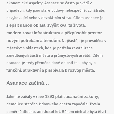
ekonomické aspekty. Asanace se často provádí v
případech, kdy jsou staré budovy nebezpečné, zchátralé,
nevyhovující nebo v dezolátním stavu. Cílem asanace je
zlepšit danou oblast, zvýšit kvalitu života,
modernizovat infrastrukturu a přizpůsobit prostor
. Nejčastěji je prováděna v
novým potřebám a trendům
městských oblastech, kde je potřeba revitalizace
zanedbaných částí města a průmyslových areálů. Cílem
asanace je tedy přeměna dané oblasti tak, aby byla
.
funkční, atraktivní a přispívala k rozvoji města
Asanace začíná…
Jakmile začaly v roce
,
1893 platit asanační zákony
demolice starého židovského ghetta započala. Trvala
poměrně dlouho,
. Během nich ale byla čtvrť
asi deset let