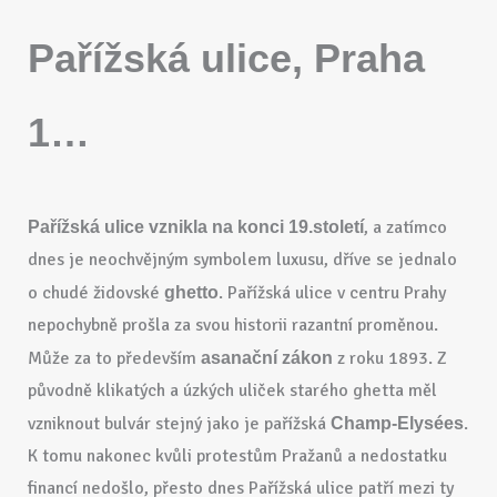
Pařížská ulice, Praha
1…
, a zatímco
Pařížská ulice vznikla na konci 19.století
dnes je neochvějným symbolem luxusu, dříve se jednalo
o chudé židovské
. Pařížská ulice v centru Prahy
ghetto
nepochybně prošla za svou historii razantní proměnou.
Může za to především
z roku 1893. Z
asanační zákon
původně klikatých a úzkých uliček starého ghetta měl
vzniknout bulvár stejný jako je pařížská
.
Champ-Elysées
K tomu nakonec kvůli protestům Pražanů a nedostatku
financí nedošlo, přesto dnes Pařížská ulice patří mezi ty