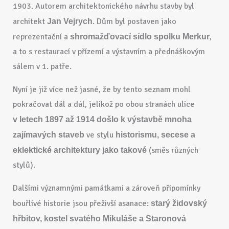
1903. Autorem architektonického návrhu stavby byl
architekt
. Dům byl postaven jako
Jan Vejrych
reprezentační a
,
shromažďovací sídlo spolku Merkur
a to s restaurací v přízemí a výstavním a přednáškovým
sálem v 1. patře.
Nyní je již více než jasné, že by tento seznam mohl
pokračovat dál a dál, jelikož po obou stranách ulice
v letech 1897 až 1914 došlo k výstavbě mnoha
ve stylu
zajímavých staveb
historismu, secese a
(směs různých
eklektické architektury jako takové
stylů).
Dalšími významnými památkami a zároveň připomínky
bouřlivé historie jsou přeživší asanace:
starý židovský
hřbitov, kostel svatého Mikuláše a Staronová