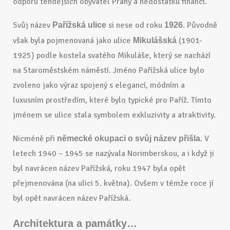
odporu tehdejších obyvatel Prahy a nedostatku financí.
Svůj název
si nese od roku
. Původně
Pařížská ulice
1926
však byla pojmenovaná jako ulice
(1901-
Mikulášská
1925) podle kostela svatého Mikuláše, který se nachází
na Staroměstském náměstí. Jméno Pařížská ulice bylo
zvoleno jako výraz spojený s elegancí, módním a
luxusním prostředím, které bylo typické pro Paříž. Tímto
jménem se ulice stala symbolem exkluzivity a atraktivity.
Nicméně při
. V
německé okupaci o svůj název přišla
letech 1940 – 1945 se nazývala Norimberskou, a i když ji
byl navrácen název Pařížská, roku 1947 byla opět
přejmenována (na ulici 5. května). Ovšem v témže roce jí
byl opět navrácen název Pařížská.
Architektura a památky…