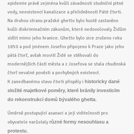
epidemie právě zejména kvůli závadnosti studniční pitné
vody, neexistencí kanalizace a přelidněností Páté čtvrti.
Na druhou stranu pražské ghetto bylo hustě zastavěno
kvůli diskriminačním zákonům, které nedovolovaly Židům
sídlit mimo jeho hranice. Ghetto bylo sice zrušeno roku
1850 a pod jménem Josefov připojeno k Praze jako jeho
pátá čtvrť, avšak movití Židé se stěhovali do
modernějších částí města a z Josefova se stala chudinská
čtvrť nevalné pověsti a pochybných existencí.
K zanedbanému stavu čtvrti přispěly i
historicky dané
složité majetkové poměry, které bránily investicím
do rekonstrukcí domů bývalého ghetta.
Úměrně postupující asanaci a její viditelnosti pro
obyvatele narůstaly
různé formy nesouhlasu a
protestu.