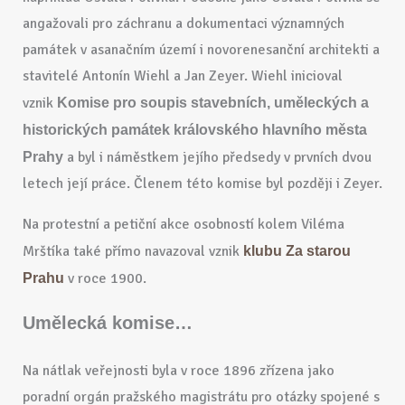
angažovali pro záchranu a dokumentaci významných
památek v asanačním území i novorenesanční architekti a
stavitelé Antonín Wiehl a Jan Zeyer. Wiehl inicioval
vznik
Komise pro soupis stavebních, uměleckých a
historických památek královského hlavního města
a byl i náměstkem jejího předsedy v prvních dvou
Prahy
letech její práce. Členem této komise byl později i Zeyer.
Na protestní a petiční akce osobností kolem Viléma
Mrštíka také přímo navazoval vznik
klubu Za starou
v roce 1900.
Prahu
Umělecká komise…
Na nátlak veřejnosti byla v roce 1896 zřízena jako
poradní orgán pražského magistrátu pro otázky spojené s