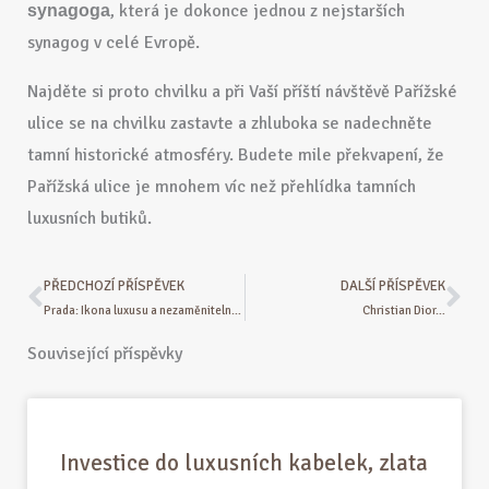
, která je dokonce jednou z nejstarších
synagoga
synagog v celé Evropě.
Najděte si proto chvilku a při Vaší příští návštěvě Pařížské
ulice se na chvilku zastavte a zhluboka se nadechněte
tamní historické atmosféry. Budete mile překvapení, že
Pařížská ulice je mnohem víc než přehlídka tamních
luxusních butiků.
PŘEDCHOZÍ PŘÍSPĚVEK
DALŠÍ PŘÍSPĚVEK
Prev
Ne
Prada: Ikona luxusu a nezaměnitelného stylu
Christian Dior…
Související příspěvky
Investice do luxusních kabelek, zlata