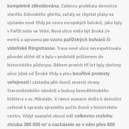
. Zatímco probíhala demolice
kompletně zlikvidována
starého židovského ghetta, začaly se chystat plány na
výstavbu nové třídy po vzoru evropských bulvárů, jako byly
v Paříži nebo ve Vídni. Nová ulice měla být široká 24
metrů a upravena
po vzoru pařížských bulvárů či
. Trasa nové ulice nerespektovala
vídeňské Ringstrasse
původní uliční síť a byla v podstatě průlomem do
historického půdorysu. Během prvních tří let byly zbořeny
ulice jižně od Široké třídy a přes
bouřlivé protesty
i zástavba pěti domů severní strany
veřejnosti
Staroměstského náměstí a budovy benediktinského
kláštera u sv. Mikuláše. V rámci asanace došlo k demolici
celkově k opravdu výrazného počtu domů v historickém
centru. Vždyť asanační obvod měl
celkovou rozlohu
zhruba 380 000 m² a nacházelo se v něm přes 600