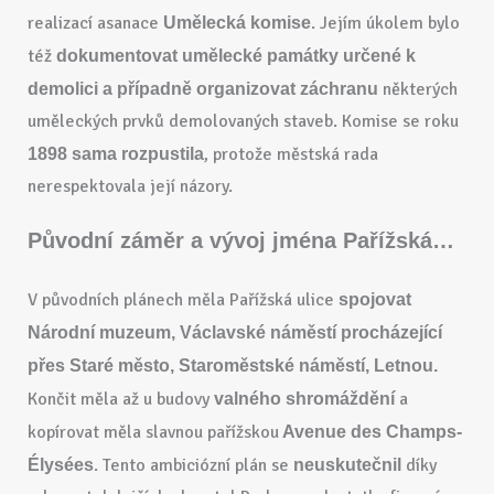
realizací asanace
. Jejím úkolem bylo
Umělecká komise
též
dokumentovat umělecké památky určené k
některých
demolici a případně organizovat záchranu
uměleckých prvků demolovaných staveb. Komise se roku
, protože městská rada
1898 sama rozpustila
nerespektovala její názory.
Původní záměr a vývoj jména Pařížská…
V původních plánech měla Pařížská ulice
spojovat
Národní muzeum, Václavské náměstí procházející
přes Staré město, Staroměstské náměstí, Letnou.
Končit měla až u budovy
a
valného shromáždění
kopírovat měla slavnou pařížskou
Avenue des Champs-
. Tento ambiciózní plán se
díky
Élysées
neuskutečnil