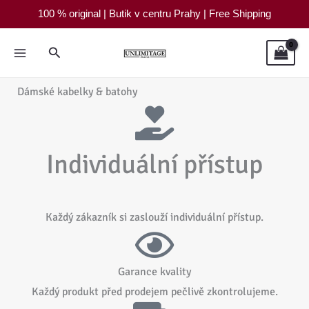
Přeskočit
100 % original | Butik v centru Prahy | Free Shipping
na
obsah
Hledat
Dámské kabelky & batohy
Individuální přístup
Každý zákazník si zaslouží individuální přístup.
Garance kvality
Každý produkt před prodejem pečlivě zkontrolujeme.